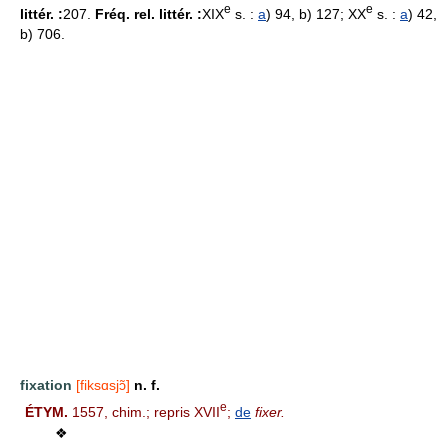
e
e
littér. :
207.
Fréq. rel. littér. :
XIX
s. :
a
) 94, b) 127; XX
s. :
a
) 42,
b) 706.
fixation
[fiksɑsjɔ̃]
n. f.
e
ÉTYM.
1557, chim.; repris XVII
;
de
fixer.
❖