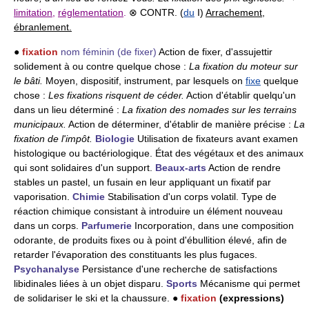
limitation
,
réglementation
.
⊗ CONTR. (
du
I)
Arrachement
,
ébranlement.
●
fixation
nom féminin
(de fixer)
Action de fixer, d'assujettir
solidement à ou contre quelque chose :
La fixation du moteur sur
le bâti.
Moyen, dispositif, instrument, par lesquels on
fixe
quelque
chose :
Les fixations risquent de céder.
Action d'établir quelqu'un
dans un lieu déterminé :
La fixation des nomades sur les terrains
municipaux.
Action de déterminer, d'établir de manière précise :
La
fixation de l'impôt.
Biologie
Utilisation de fixateurs avant examen
histologique ou bactériologique. État des végétaux et des animaux
qui sont solidaires d'un support.
Beaux-arts
Action de rendre
stables un pastel, un fusain en leur appliquant un fixatif par
vaporisation.
Chimie
Stabilisation d'un corps volatil. Type de
réaction chimique consistant à introduire un élément nouveau
dans un corps.
Parfumerie
Incorporation, dans une composition
odorante, de produits fixes ou à point d'ébullition élevé, afin de
retarder l'évaporation des constituants les plus fugaces.
Psychanalyse
Persistance d'une recherche de satisfactions
libidinales liées à un objet disparu.
Sports
Mécanisme qui permet
de solidariser le ski et la chaussure. ●
fixation
(expressions)