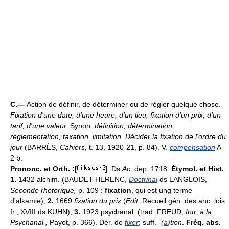
C.—
Action de définir, de déterminer ou de régler quelque chose.
Fixation d'une date, d'une heure, d'un lieu; fixation d'un prix, d'un
tarif, d'une valeur.
Synon.
définition, détermination;
réglementation, taxation, limitation.
Décider la fixation de l'ordre du
jour
(BARRÈS,
Cahiers,
t. 13, 1920-21, p. 84). V.
compensation
A
2 b.
Prononc. et Orth. :
[
]. Ds
Ac.
dep. 1718.
Étymol. et Hist.
1.
1432 alchim. (BAUDET HERENC,
Doctrinal
ds LANGLOIS,
Seconde rhetorique,
p. 109 :
fixation
, qui est ung terme
d'alkamie);
2.
1669
fixation du prix
(
Edit,
Recueil gén. des anc. lois
fr., XVIII ds KUHN);
3.
1923 psychanal. (trad. FREUD,
Intr. à la
Psychanal.,
Payot, p. 366). Dér. de
fixer
; suff.
-(
a
)tion
.
Fréq. abs.