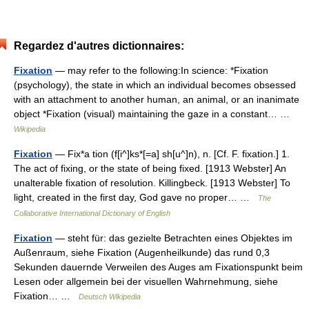
Regardez d'autres dictionnaires:
Fixation
— may refer to the following:In science: *Fixation
(psychology), the state in which an individual becomes obsessed
with an attachment to another human, an animal, or an inanimate
object *Fixation (visual) maintaining the gaze in a constant… …
Wikipedia
Fixation
— Fix*a tion (f[i^]ks*[=a] sh[u^]n), n. [Cf. F. fixation.] 1.
The act of fixing, or the state of being fixed. [1913 Webster] An
unalterable fixation of resolution. Killingbeck. [1913 Webster] To
light, created in the first day, God gave no proper… …
The
Collaborative International Dictionary of English
Fixation
— steht für: das gezielte Betrachten eines Objektes im
Außenraum, siehe Fixation (Augenheilkunde) das rund 0,3
Sekunden dauernde Verweilen des Auges am Fixationspunkt beim
Lesen oder allgemein bei der visuellen Wahrnehmung, siehe
Fixation… …
Deutsch Wikipedia