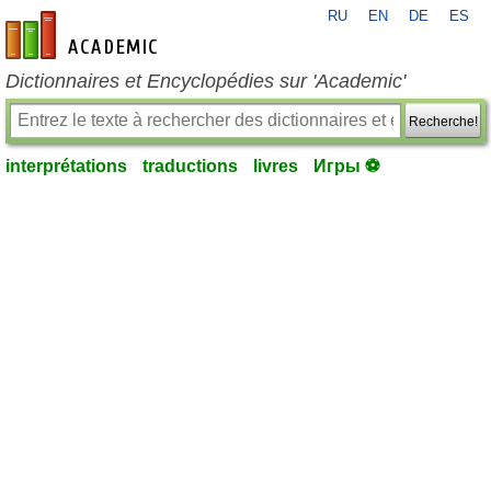
RU
EN
DE
ES
fr-academic.com
Dictionnaires et Encyclopédies sur 'Academic'
Recherche!
interprétations
traductions
livres
Игры ⚽