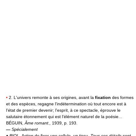
•
2. L'univers remonte à ses origines, avant la
fixation
des formes
et des espèces, regagne l'indétermination où tout encore est à
l'état de premier devenir; l'esprit, à ce spectacle, éprouve le
salutaire étonnement qui est l'élément naturel de la poésie...
BÉGUIN,
Âme romant.,
1939, p. 193.
—
Spécialement
♦
BIOL.
Action de fixer une cellule, un tissu.
Tous ces détails sont